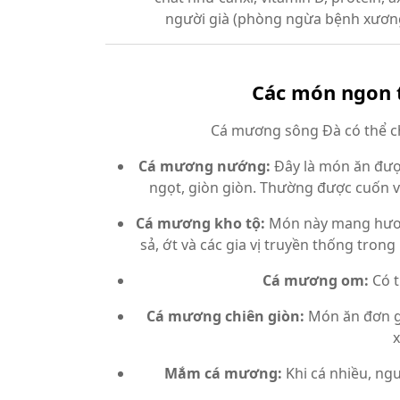
người già (phòng ngừa bệnh xương k
Các món ngon 
Cá mương sông Đà có thể c
Cá mương nướng:
Đây là món ăn được
ngọt, giòn giòn. Thường được cuốn v
Cá mương kho tộ:
Món này mang hương
sả, ớt và các gia vị truyền thống trong
Cá mương om:
Có t
Cá mương chiên giòn:
Món ăn đơn gi
Mắm cá mương:
Khi cá nhiều, ng