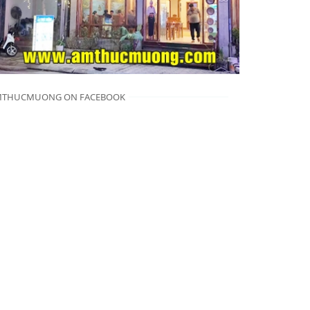
MTHUCMUONG ON FACEBOOK