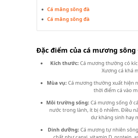
Cá măng sông đà
Cá măng sông đà
Đặc điểm của cá mương sông
Kích thước:
Cá mương thường có kíc
Xương cá khá m
Mùa vụ:
Cá mương thường xuất hiện nh
thời điểm cá vào m
Môi trường sống:
Cá mương sống ở các 
nước trong lành, ít bị ô nhiễm. Điều 
dư kháng sinh hay 
Dinh dưỡng:
Cá mương tự nhiên sông 
chất như canxi, vitamin D, protein, a