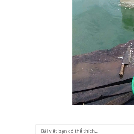
Bài viết bạn có thể thích...